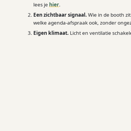
lees je
hier
.
Een zichtbaar signaal.
Wie in de booth zit
welke agenda-afspraak ook, zonder ongezel
Eigen klimaat.
Licht en ventilatie schake
wissel je zittend en staand werken af.
Wat een booth niet is: een plek waar mensen 
hij als reserveerbare focusblokken van een
weer open.
Het kantoor als menu
De kantoortuin blijft de beste plek voor over
isoleren. De winst zit in de keuze: een
belzo
naast de open vloer. Hoe je dat zoneert lees 
Een focusbooth heeft een gangbare verkooppr