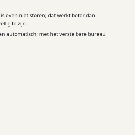
 is even niet storen; dat werkt beter dan
lig te zijn.
len automatisch; met het verstelbare bureau
de hele dag verdwijnen. In de praktijk werkt
 uur of twee, en gaat de deur daarna gewoon
leg, energie en toeval; dat moet je niet weg-
ne
, een
overlegplek
en een paar focusbooths
je in
de kantoortuin-gids
.
ijs vanaf 11.210 euro excl. btw (
HUSH