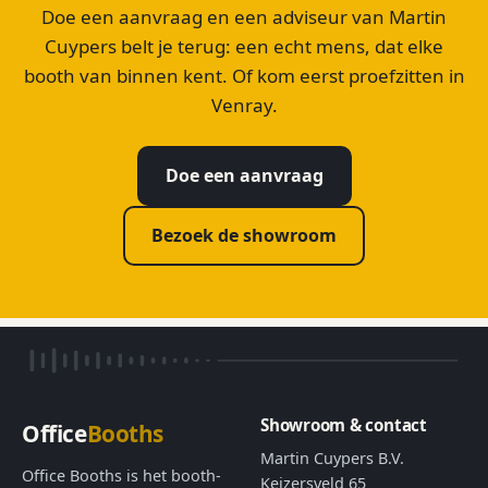
Doe een aanvraag en een adviseur van Martin
Cuypers belt je terug: een echt mens, dat elke
booth van binnen kent. Of kom eerst proefzitten in
Venray.
Doe een aanvraag
Bezoek de showroom
Showroom & contact
Office
Booths
Martin Cuypers B.V.
Office Booths is het booth-
Keizersveld 65