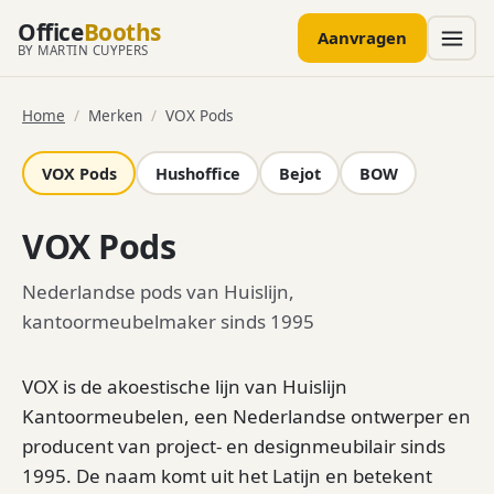
Office
Booths
Aanvragen
BY MARTIN CUYPERS
Home
/
Merken
/
VOX Pods
VOX Pods
Hushoffice
Bejot
BOW
VOX Pods
Nederlandse pods van Huislijn,
kantoormeubelmaker sinds 1995
VOX is de akoestische lijn van Huislijn
Kantoormeubelen, een Nederlandse ontwerper en
producent van project- en designmeubilair sinds
1995. De naam komt uit het Latijn en betekent